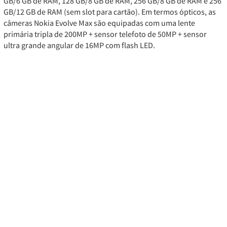
GB/6 GB de RAM, 128 GB/8 GB de RAM, 256 GB/8 GB de RAM e 256
GB/12 GB de RAM (sem slot para cartão). Em termos ópticos, as
câmeras Nokia Evolve Max são equipadas com uma lente
primária tripla de 200MP + sensor telefoto de 50MP + sensor
ultra grande angular de 16MP com flash LED.