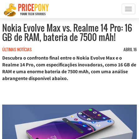
T
o
g
Nokia Evolve Max vs. Realme 14 Pro: 16
g
GB de RAM, bateria de 7500 mAh!
l
e
n
ÚLTIMAS NOTÍCIAS
ABRIL 16
a
Descubra o confronto final entre o Nokia Evolve Max e o
v
Realme 14 Pro, com especificações inovadoras, como 16 GB de
i
RAM e uma enorme bateria de 7500 mAh, com uma análise
g
abrangente disponível abaixo.
a
t
i
o
n