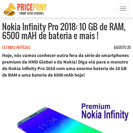
T
o
g
Nokia Infinity Pro 2018: 10 GB de RAM,
g
6500 mAH de bateria e mais !
l
e
n
ÚLTIMAS NOTÍCIAS
AGOSTO 25
a
Hoje, nós vamos conhecer outra fera da série de smartphones
v
premium da HMD Global e da Nokia! Diga olá para o monstro
i
do Nokia Infinity Pro 2018 com uma enorme bateria de 10 GB
g
de RAM e uma bateria de 6500 mAh hoje!
a
t
i
o
n